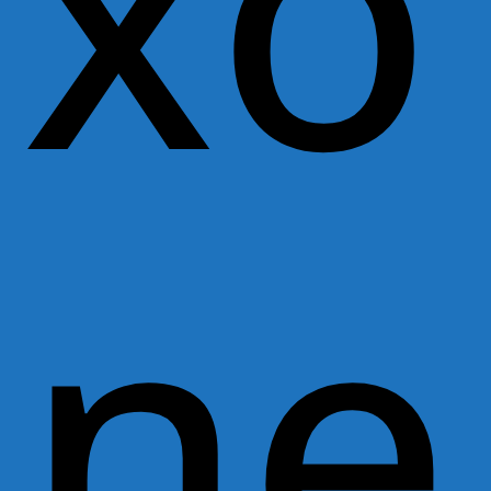
xo
ne