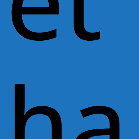
et
ha