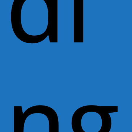
di
ng